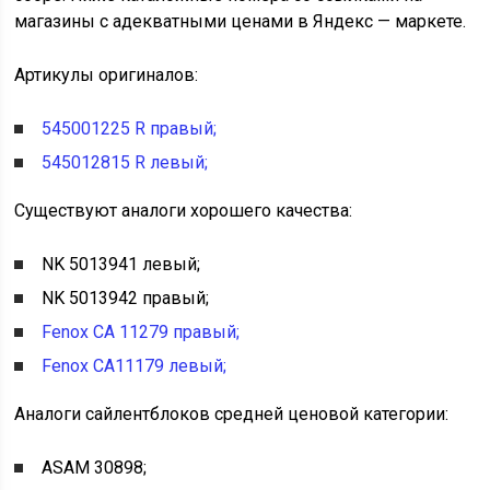
магазины с адекватными ценами в Яндекс — маркете.
Артикулы оригиналов:
545001225 R правый;
545012815 R левый;
Существуют аналоги хорошего качества:
NK 5013941 левый;
NK 5013942 правый;
Fenox CA 11279 правый;
Fenox CA11179 левый;
Аналоги сайлентблоков средней ценовой категории:
ASAM 30898;